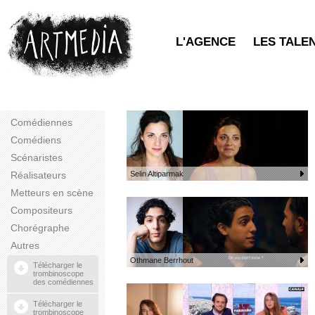
L'AGENCE
LES TALE
Comédiennes
Comédiens
Scénaristes
Réalisateurs
Selin Altiparmak
Metteurs en scène
Compositeurs
Chorégraphe
Autres
Othmane Berrhout
Télécharger le
trombinoscope
des comédiennes
Télécharger le
trombinoscope