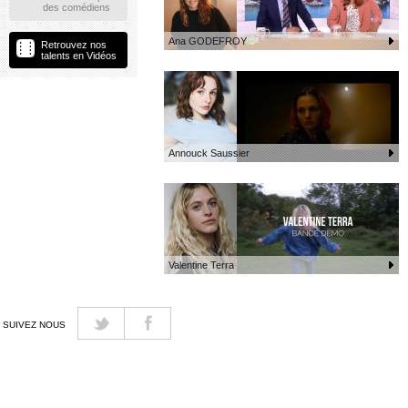
des comédiens
Ana GODEFROY
Retrouvez nos
talents en Vidéos
Annouck Saussier
Valentine Terra
SUIVEZ NOUS