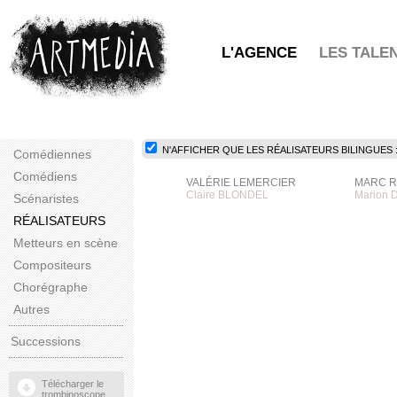
L'AGENCE
LES TALE
N'AFFICHER QUE LES RÉALISATEURS BILINGUES 
Comédiennes
Comédiens
VALÉRIE LEMERCIER
MARC 
Claire BLONDEL
Marion
Scénaristes
RÉALISATEURS
Metteurs en scène
Compositeurs
Chorégraphe
Autres
Successions
Télécharger le
trombinoscope