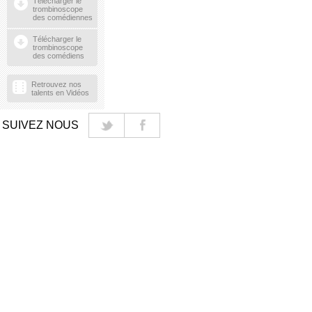
Télécharger le
trombinoscope
des comédiennes
Télécharger le
trombinoscope
des comédiens
Retrouvez nos
talents en Vidéos
SUIVEZ NOUS