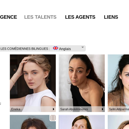
AGENCE
LES TALENTS
LES AGENTS
LIENS
 LES COMÉDIENNES BILINGUES :
Anglais
N
Eneka
Sarah Abdelmoumni
Selin Altiparm