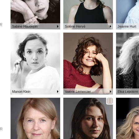
ER
Sabine Haudepin
Solène Hervé
Jeanne Hurt
R
Manon Klein
Valérie Lemercier
Elsa Lepoivre
ER