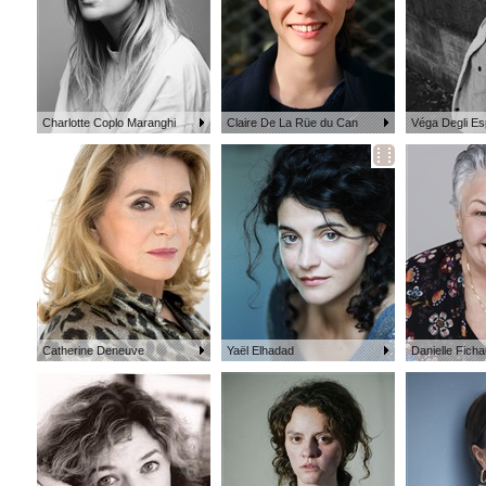
Charlotte Coplo Maranghi
Claire De La Rüe du Can
Véga Degli Es
Catherine Deneuve
Yaël Elhadad
Danielle Fich