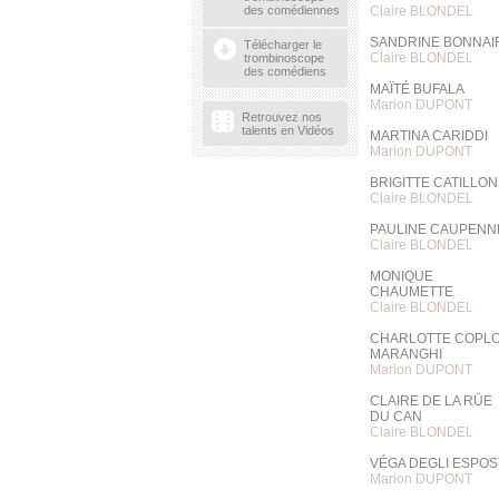
des comédiennes
Claire BLONDEL
SANDRINE BONNAI
Télécharger le
Claire BLONDEL
trombinoscope
des comédiens
MAÏTÉ BUFALA
Marion DUPONT
Retrouvez nos
talents en Vidéos
MARTINA CARIDDI
Marion DUPONT
BRIGITTE CATILLON
Claire BLONDEL
PAULINE CAUPENN
Claire BLONDEL
MONIQUE
CHAUMETTE
Claire BLONDEL
CHARLOTTE COPL
MARANGHI
Marion DUPONT
CLAIRE DE LA RÜE
DU CAN
Claire BLONDEL
VÉGA DEGLI ESPOS
Marion DUPONT