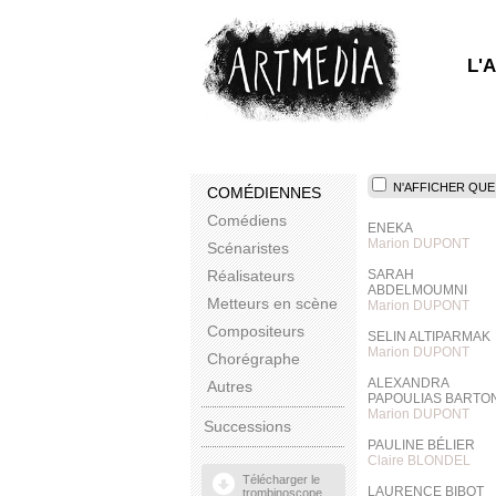
L'
N'AFFICHER QUE
COMÉDIENNES
Comédiens
ENEKA
Marion DUPONT
Scénaristes
Réalisateurs
SARAH
ABDELMOUMNI
Metteurs en scène
Marion DUPONT
Compositeurs
SELIN ALTIPARMAK
Marion DUPONT
Chorégraphe
ALEXANDRA
Autres
PAPOULIAS BARTO
Marion DUPONT
Successions
PAULINE BÉLIER
Claire BLONDEL
Télécharger le
LAURENCE BIBOT
trombinoscope