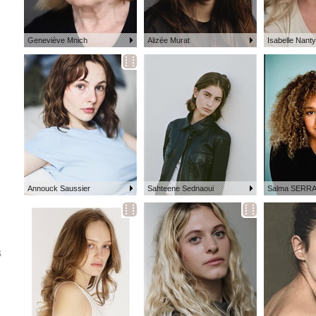
Geneviève Mnich
Alizée Murat
Isabelle Nanty
Annouck Saussier
Sahteene Sednaoui
Salma SERRA
S