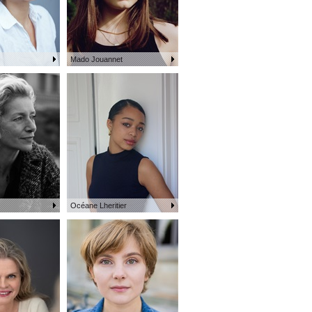
Mado Jouannet
Océane Lheritier