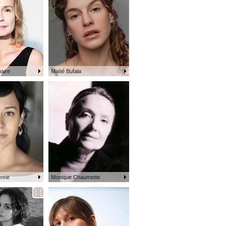
aire
Maïté Bufala
enne
Monique Chaumette