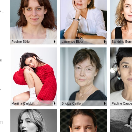
RE
Pauline Bélier
Laurence Bibot
Sandrine Bonn
E
O
Martina Cariddi
Brigitte Catillon
Pauline Caup
TI