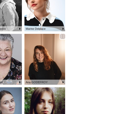
posti
Marine Delplace
aud
Ana GODEFROY