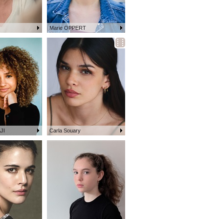
Marie OPPERT
JI
Carla Souary