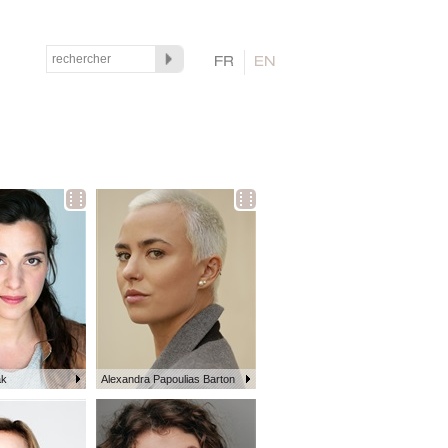
ak
Alexandra Papoulias Barton