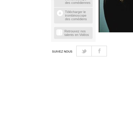
des comédiennes
Télécharger le
trombinoscope
des comédiens
Retrouvez nos
talents en Vidéos
SUIVEZ NOUS