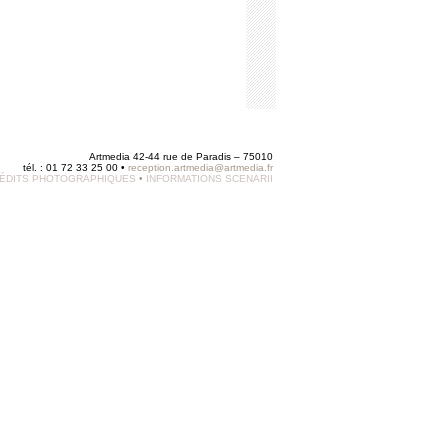
Artmedia 42-44 rue de Paradis – 75010
tél. : 01 72 33 25 00 •
reception.artmedia@artmedia.fr
ÉDITS PHOTOGRAPHIQUES
•
INFORMATIONS SCENARII