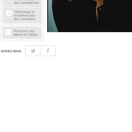
des comédiennes
Télécharger le
trombinoscope
des comédiens
Retrouvez nos
talents en Vidéos
SUIVEZ NOUS