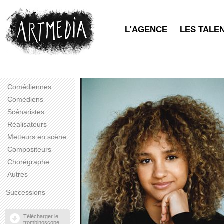
L'AGENCE
LES TALE
Comédiennes
Comédiens
Scénaristes
Réalisateurs
Metteurs en scène
Compositeurs
Chorégraphe
Autres
Successions
Télécharger le
trombinoscope