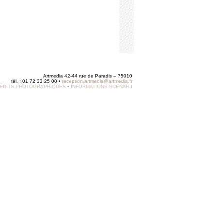
Artmedia 42-44 rue de Paradis – 75010
tél. : 01 72 33 25 00 •
reception.artmedia@artmedia.fr
ÉDITS PHOTOGRAPHIQUES
•
INFORMATIONS SCENARII