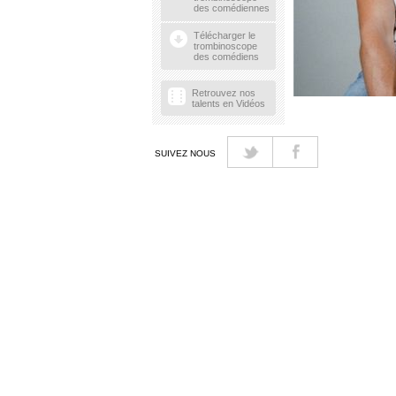
des comédiennes
Télécharger le
trombinoscope
des comédiens
Retrouvez nos
talents en Vidéos
SUIVEZ NOUS