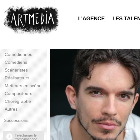
L'AGENCE
LES TALE
Comédiennes
Comédiens
Scénaristes
Réalisateurs
Metteurs en scène
Compositeurs
Chorégraphe
Autres
Successions
Télécharger le
trombinoscope