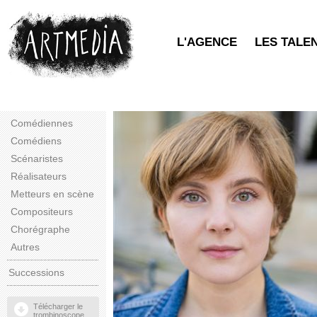
L'AGENCE
LES TALE
Comédiennes
Comédiens
Scénaristes
Réalisateurs
Metteurs en scène
Compositeurs
Chorégraphe
Autres
Successions
Télécharger le
trombinoscope