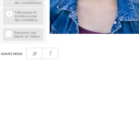
des comédiennes
Télécharger le
trombinoscope
des comédiens
Retrouvez nos
talents en Vidéos
SUIVEZ NOUS