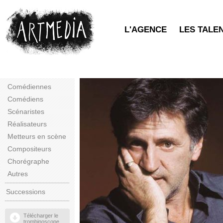
L'AGENCE
LES TALE
Comédiennes
Comédiens
Scénaristes
Réalisateurs
Metteurs en scène
Compositeurs
Chorégraphe
Autres
Successions
Télécharger le
trombinoscope