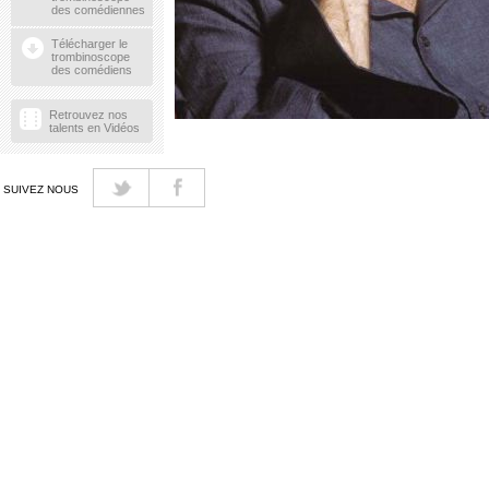
des comédiennes
Télécharger le
trombinoscope
des comédiens
Retrouvez nos
talents en Vidéos
SUIVEZ NOUS