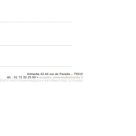
Artmedia 42-44 rue de Paradis – 75010
tél. : 01 72 33 25 00 •
reception.artmedia@artmedia.fr
ÉDITS PHOTOGRAPHIQUES
•
INFORMATIONS SCENARII