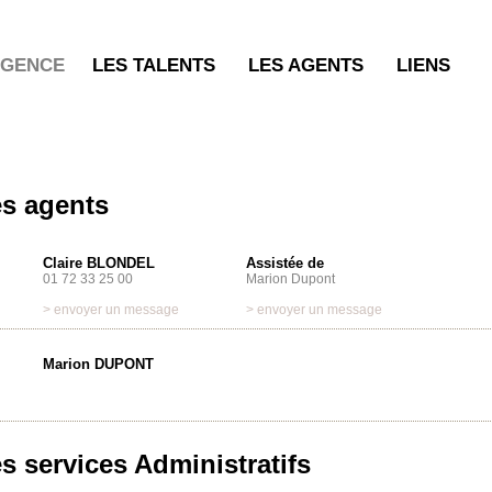
AGENCE
LES TALENTS
LES AGENTS
LIENS
s agents
Claire BLONDEL
Assistée de
01 72 33 25 00
Marion Dupont
> envoyer un message
> envoyer un message
Marion DUPONT
s services Administratifs