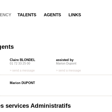
ENCY
TALENTS
AGENTS
LINKS
gents
Claire BLONDEL
assisted by
01 72 33 25 00
Marion Dupont
> send a message
> send a message
Marion DUPONT
s services Administratifs