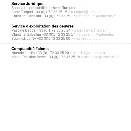
Service Juridique
Sous la responsabilité de
Anne Turquet
Anne Turquet +33 (0)1 72 33 25 15
> a.turquet@artmedia.fr
Christine Gabellini +33 (0)1 72 33 25 17
> c.gabellini@artmedia.fr
Service d'exploitation des oeuvres
Pascale Bedos + 33 (0)1 72 33 25 24
> p.bedos@artmedia.fr
Christine Gabellini +33 (0)1 72 33 25 17
> c.gabellini@artmedia.fr
Yvonnick Le Ny +33 (0)1 72 33 25 00
> y.leny@artmedia.fr
Comptabilité Talents
Noémie Jardin +33 (0)1 72 33 25 20
> n.jardin@artmedia.fr
Marie-Christine Befve +33 (0)1 72 33 25 19
> mc.befve@artmedia.fr