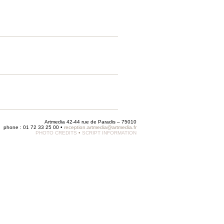
Artmedia 42-44 rue de Paradis – 75010
phone : 01 72 33 25 00 •
reception.artmedia@artmedia.fr
PHOTO CREDITS
•
SCRIPT INFORMATION