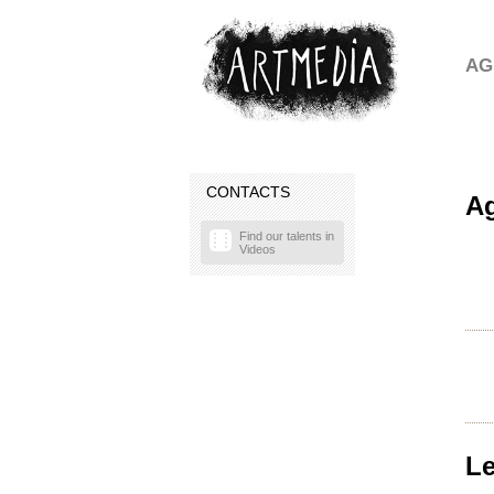
AG
CONTACTS
A
Find our talents in
Videos
Le