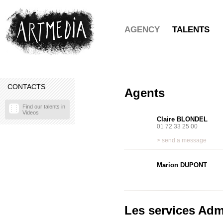
AGENCY
TALENTS
CONTACTS
Agents
Find our talents in
Videos
Claire BLONDEL
01 72 33 25 00
> send a message
Marion DUPONT
Les services Admi