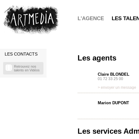
L'AGENCE
LES TALE
LES CONTACTS
Les agents
Retrouvez nos
talents en Vidéos
Claire BLONDEL
01 72 33 25 00
> envoyer un message
Marion DUPONT
Les services Admi